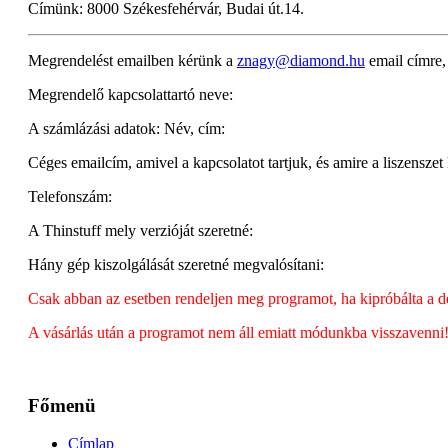
Címünk: 8000 Székesfehérvár, Budai út.14.
Megrendelést emailben kérünk a
znagy@diamond.hu
email címre,
Megrendelő kapcsolattartó neve:
A számlázási adatok: Név, cím:
Céges emailcím, amivel a kapcsolatot tartjuk, és amire a liszenszet
Telefonszám:
A Thinstuff mely verzióját szeretné:
Hány gép kiszolgálását szeretné megvalósítani:
Csak abban az esetben rendeljen meg programot, ha kipróbálta a de
A vásárlás után a programot nem áll emiatt módunkba visszavenni
Főmenü
Címlap