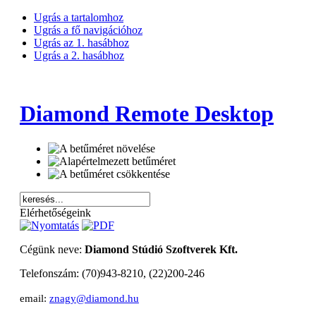
Ugrás a tartalomhoz
Ugrás a fő navigációhoz
Ugrás az 1. hasábhoz
Ugrás a 2. hasábhoz
Diamond Remote Desktop
Elérhetőségeink
Cégünk neve:
Diamond Stúdió Szoftverek Kft.
Telefonszám: (70)943-8210, (22)200-246
email:
znagy@diamond.hu